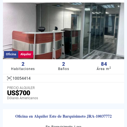
Oficina
Alquiler
2
2
84
2
Habitaciones
Baños
Área m
10054414
PRECIO ALQUILER
US$700
Dólares Americanos
Oficina en Alquiler Este de Barquisimeto JRA-10037772
En: Barquisimeto, Lara