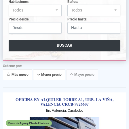
Habitaciones:
Baños:
Todos
Todos
Precio desde:
Precio hasta:
BUSCAR
Ordenar por:
Más nuevo
Menor precio
Mayor precio
OFICINA EN ALQUILER TORRE A1, URB. LA VIÑA,
VALENCIA CRCB-9726607
En: Valencia, Carabobo
Pozo de Agua y Planta Electrica