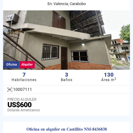
En: Valencia, Carabobo
Oficina
Alquiler
7
3
130
2
Habitaciones
Baños
Área m
10007111
PRECIO ALQUILER
US$600
Dólares Americanos
Oficina en alquiler en Castillito NM-8436838