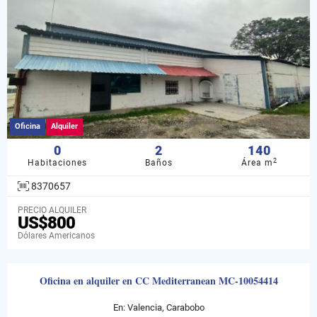
Oficina
Alquiler
0
2
140
2
Habitaciones
Baños
Área m
8370657
PRECIO ALQUILER
US$800
Dólares Americanos
Oficina en alquiler en CC Mediterranean MC-10054414
En: Valencia, Carabobo