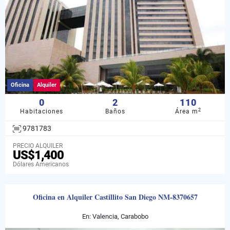
Oficina
Alquiler
0
2
110
2
Habitaciones
Baños
Área m
9781783
PRECIO ALQUILER
US$1,400
Dólares Americanos
Oficina en Alquiler Castillito San Diego NM-8370657
En: Valencia, Carabobo