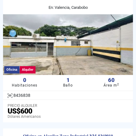
En: Valencia, Carabobo
Oficina
Alquiler
0
1
60
2
Habitaciones
Baño
Área m
8436838
PRECIO ALQUILER
US$600
Dólares Americanos
Oficina en Alquiler Zona Industrial NM-8369910