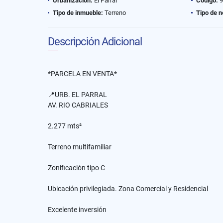
Urbanización:
El Parral
Código:
9
Tipo de inmueble:
Terreno
Tipo de n
Descripción Adicional
*PARCELA EN VENTA*
📍URB. EL PARRAL
AV. RIO CABRIALES
2.277 mts²
Terreno multifamiliar
Zonificación tipo C
Ubicación privilegiada. Zona Comercial y Residencial
Excelente inversión