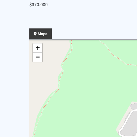
$370.000
Mapa
+
−