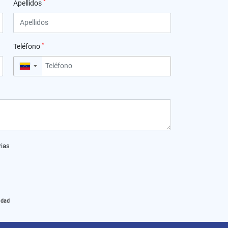
*
Apellidos
*
Teléfono
▼
rias
idad