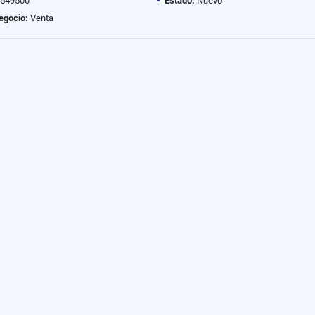
549500
Estado:
Nuevo
egocio:
Venta