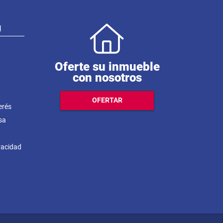
N
Oferte su inmueble
con nosotros
OFERTAR
erés
sa
ivacidad