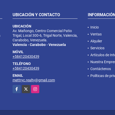
UBICACIÓN Y CONTACTO
INFORMACIÓ
UBICACIÓN
Inicio
Av. Mañongo, Centro Comercial Patio
Ventas
a
Trigal, Local 300-6, Trigal Norte, Valencia,
Carabobo, Venezuela.
Alquiler
Valencia - Carabobo - Venezuela
Servicios
MÓVIL
Artículos de Int
+584120430439
Nuestra Empre
TELÉFONO
+584120430439
Contáctenos
EMAIL
Políticas de pr
mettryc.realty@gmail.com
Facebook
X
Instagram