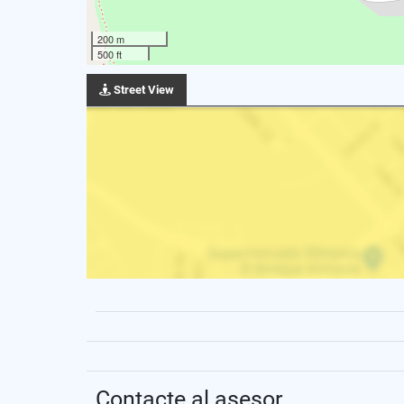
200 m
500 ft
Street View
Contacte al asesor