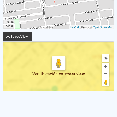
200 m
500 ft
Leaflet
| Wasi - ©
OpenStreetMap
Street View
Ver Ubicación
en
street view