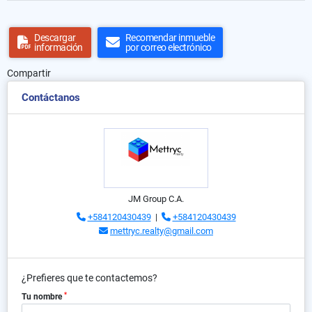
Descargar
Recomendar inmueble
información
por correo electrónico
Compartir
Contáctanos
JM Group C.A.
+584120430439
|
+584120430439
mettryc.realty@gmail.com
¿Prefieres que te contactemos?
*
Tu nombre