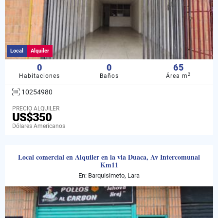
Local
Alquiler
0
0
65
2
Habitaciones
Baños
Área m
10254980
PRECIO ALQUILER
US$350
Dólares Americanos
Local comercial en Alquiler en la via Duaca, Av Intercomunal
Km11
En: Barquisimeto, Lara