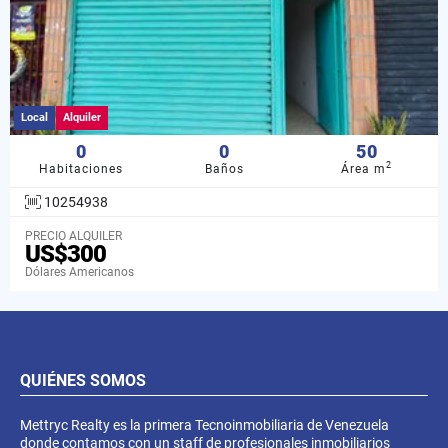
Local
Alquiler
0
0
50
2
Habitaciones
Baños
Área m
10254938
PRECIO ALQUILER
US$300
Dólares Americanos
QUIÉNES SOMOS
Mettryc Realty es la primera Tecnoinmobiliaria de Venezuela
donde contamos con un staff de profesionales inmobiliarios